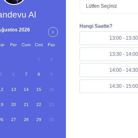
andevu Al
Hangi Saatte?
Ağustos 2026
Eylül 2026
13:00 - 13:30
ar
Per
Cum
Cmt
Paz
Pzt
Sa
Çar
Per
Cum
Cmt
13:30 - 14:00
1
2
1
2
3
4
5
14:00 - 14:30
5
6
7
8
9
7
8
9
10
11
12
14:30 - 15:00
12
13
14
15
16
14
15
16
17
18
19
19
20
21
22
23
21
22
23
24
25
26
26
27
28
29
30
28
29
30