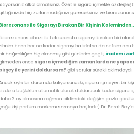
istiyorsanız alkol almalısınız. Özetle sigara içmekle özdeşleşti
gittiğinizde hiç zorlanmadığınızı göreceksiniz ve biorezonans 
Biorezonans ile Sigarayı Bırakan Bir Kişinin Kaleminden..
"biorezonans cihazı ile tek seansta sigarayı bırakan biri olarak
zihnim bana her ne kadar sigarayı hatırlatsa da nefsim o
bir bağımlılığım hiç olmamış gibi günlerim geçti,
irademi zor
girmeden önce
sigara içmediğim zamanlarda ne yapacağ
birşey ile yerini doldursam?
gibi sorular sürekli aklımdaydı.
Ancak öyle bir durumda kalıyorsunuzki, sigara içmeyen bir kişi
sizde o boşlukları otomatik olarak dolduracak kadar sigara 
daha 2 ay olmasına rağmen cildimdeki değişim gözle görülür 
çoğu kişi parfüm markamı sormaya başladı :) Dr. Berat Bey'e 