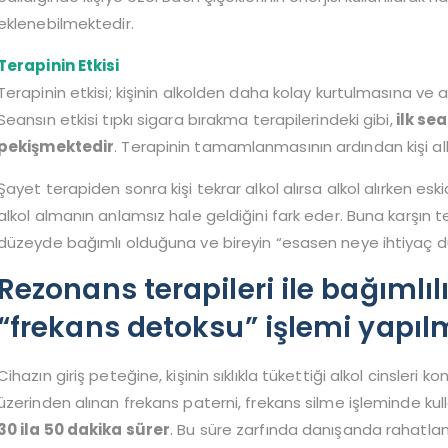
eklenebilmektedir.
Terapinin Etkisi
Terapinin etkisi; kişinin alkolden daha kolay kurtulmasına ve 
Seansın etkisi tıpkı sigara bırakma terapilerindeki gibi,
ilk se
pekişmektedir
. Terapinin tamamlanmasının ardından kişi al
Şayet terapiden sonra kişi tekrar alkol alırsa alkol alırken es
alkol almanın anlamsız hale geldiğini fark eder. Buna karşın te
düzeyde bağımlı olduğuna ve bireyin “esasen neye ihtiyaç d
Rezonans terapileri ile bağımlılık
“frekans detoksu” işlemi yapıl
Cihazın giriş peteğine, kişinin sıklıkla tükettiği alkol cinsleri 
üzerinden alınan frekans paterni, frekans silme işleminde kulla
30 ila 50 dakika sürer
. Bu süre zarfında danışanda rahatlam