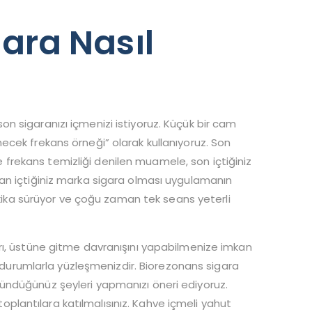
gara Nasıl
n sigaranızı içmenizi istiyoruz. Küçük bir cam
ecek frekans örneği” olarak kullanıyoruz. Son
ile frekans temizliği denilen muamele, son içtiğiniz
an içtiğiniz marka sigara olması uygulamanın
akika sürüyor ve çoğu zaman tek seans yeterli
rı, üstüne gitme davranışını yapabilmenize imkan
en durumlarla yüzleşmenizdir. Biorezonans sigara
ündüğünüz şeyleri yapmanızı öneri ediyoruz.
 toplantılara katılmalısınız. Kahve içmeli yahut