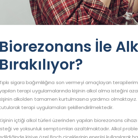
Biorezonans İle Alk
Bırakılıyor?
Tıpkı sigara bağımlılığına son vermeyi amaçlayan terapilerimiz
yapılan terapi uygulamalarında kişinin alkol alma isteğini az
kişinin alkolden tamamen kurtulmasına yardımcı olmaktayız. B
tutularak terapi uygulamaları şekillendirilmektedir.
Kişinin içtiği alkol türleri üzerinden yapılan biorezonans cihazı
isteği ve yoksunluk semptomları azaltılmaktadır. Alkol proble
edildiğinde kişiye özel Bach çiçeklerinin enerjisi kullanılara