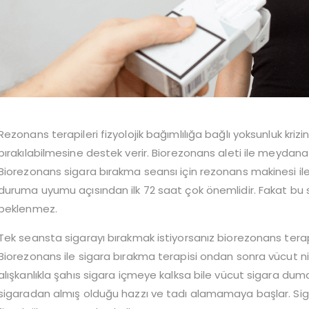
Rezonans terapileri fizyolojik bağımlılığa bağlı yoksunluk krizin
bırakılabilmesine destek verir. Biorezonans aleti ile meydana 
Biorezonans sigara bırakma seansı için rezonans makinesi i
duruma uyumu açısından ilk 72 saat çok önemlidir. Fakat bu 
beklenmez.
Tek seansta sigarayı bırakmak istiyorsanız biorezonans terapil
Biorezonans ile sigara bırakma terapisi ondan sonra vücut ni
alışkanlıkla şahıs sigara içmeye kalksa bile vücut sigara du
sigaradan almış olduğu hazzı ve tadı alamamaya başlar. Sigar