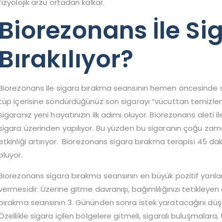
fizyolojik arzu ortadan kalkar.
Biorezonans İle Si
Bırakılıyor?
Biorezonans ile sigara bırakma seansının hemen öncesinde so
tüp içerisine söndürdüğünüz son sigarayı “vücuttan temizlen
sigaranız yeni hayatınızın ilk adımı oluyor. Biorezonans aleti 
sigara üzerinden yapılıyor. Bu yüzden bu sigaranın çoğu zam
etkinliği artırıyor. Biorezonans sigara bırakma terapisi 45 d
oluyor.
Biorezonans sigara bırakma seansının en büyük pozitif yanla
vermesidir. Üzerine gitme davranışı, bağımlılığınızı tetikley
bırakma seansının 3. Gününden sonra istek yaratacağını düş
Özellikle sigara içilen bölgelere gitmeli, sigaralı buluşmalara,