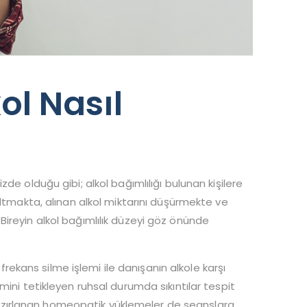
ol Nasıl
de olduğu gibi; alkol bağımlılığı bulunan kişilere
altmakta, alınan alkol miktarını düşürmekte ve
ireyin alkol bağımlılık düzeyi göz önünde
 frekans silme işlemi ile danışanın alkole karşı
mini tetikleyen ruhsal durumda sıkıntılar tespit
k hazırlanan homeopatik yüklemeler de seanslara