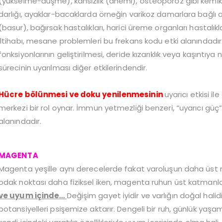
(yükselme-düşme), kansızlık (anemi), osteoporoz gibi kemik v
darlığı, ayaklar-bacaklarda örneğin varikoz damarlara bağlı
(basur), bağırsak hastalıkları, harici üreme organları hastalıkl
iltihabı, mesane problemleri bu frekans kodu etki alanındadır.
fonksiyonlarının geliştirilmesi, deride kızarıklık veya kaşıntı
sürecinin uyarılması diğer etkilerindendir.
Hücre bölünmesi ve doku yenilenmesinin
uyarıcı etkisi il
merkezi bir rol oynar. İmmun yetmezliği benzeri, “uyarıcı güç
alanındadır.
MAGENTA
Magenta yeşille aynı derecelerde fakat varoluşun daha üst nite
odak noktası daha fiziksel iken, magenta ruhun üst katmanla
ve uyum içinde…
Değişim gayet iyidir ve varlığın doğal hal
potansiyelleri psişemize aktarır. Dengeli bir ruh, günlük yaşam