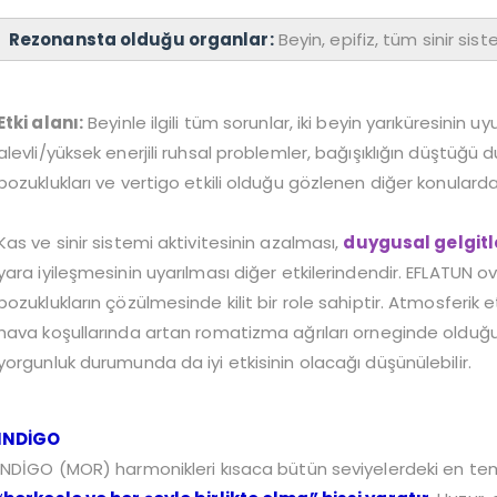
Rezonansta olduğu organlar:
Beyin, epifiz, tüm sinir sis
Etki alanı:
Beyinle ilgili tüm sorunlar, iki beyin yarıküresinin uy
alevli/yüksek enerjili ruhsal problemler, bağışıklığın düştüğü
bozuklukları ve vertigo etkili olduğu gözlenen diğer konulardan
Kas ve sinir sistemi aktivitesinin azalması,
duygusal gelgitl
yara iyileşmesinin uyarılması diğer etkilerindendir. EFLATUN
bozuklukların çözülmesinde kilit bir role sahiptir. Atmosferik et
hava koşullarında artan romatizma ağrıları orneginde olduğu gib
yorgunluk durumunda da iyi etkisinin olacağı düşünülebilir.
INDİGO
INDİGO (MOR) harmonikleri kısaca bütün seviyelerdeki en temel v