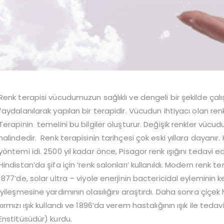
Renk terapisi vücudumuzun sağlıklı ve dengeli bir şekilde çalı
faydalanılarak yapılan bir terapidir. Vücudun ihtiyacı olan renk
Terapinin temelini bu bilgiler oluşturur. Değişik renkler vücudun
halindedir. Renk terapisinin tarihçesi çok eski yıllara dayanı
yöntemi idi. 2500 yıl kadar önce, Pisagor renk ışığını tedavi ed
Hindistan’da şifa için ‘renk salonları’ kullanıldı. Modern renk t
1877’de, solar ultra – viyole enerjinin bactericidal eyleminin ke
iyileşmesine yardımının olasılığını araştırdı. Daha sonra çiçek
kırmızı ışık kullandı ve 1896’da verem hastalığının ışık ile teda
Enstitüsüdür) kurdu.