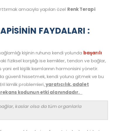
i arttırmak amacıyla yapılan özel
Renk Terapi
APİSİNİN FAYDALARI :
sağlamlığı kişinin ruhuna kendi yolunda
başarılı
i fiziksel karşılığı ise kemikler, tendon ve bağlar,
ni eril kişilik kısımlarının harmonisini yönetir.
da güvenli hissetmek, kendi yoluna gitmek ve bu
il kimlik problemleri,
yaratıcılık, adalet
frekans kodunun etki alanındadır.
 bağlar, kaslar olsa da tüm organlarla