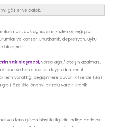
temi, gözler ve dalak.
umlanması, baş ağrısı, sinir krizleri örneği gibi
 durumlar ve kanser. Unutkanlık, depresyon, uyku
 birkaçıdır.
erin sakinleşmesi,
varsa ağrı / ateşin azalması,
 overtone ve harmonikleri duygu durumsal
kilerin yarattığı değişimlere duyarlı kişilerde (Bazı
i) özellikle önemli bir rolü vardır. Kronik
e derin güven hissi ile ilgilidir. Indigo derin bir