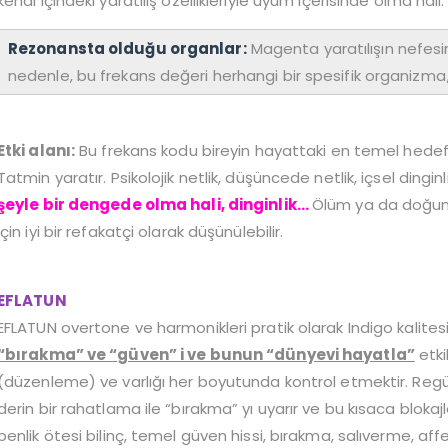
kendi içindeki yaratılış özellikleriyle uyum içerisinde olma hali
Rezonansta olduğu organlar:
Magenta yaratılışın nefesi
nedenle, bu frekans değeri herhangi bir spesifik organizma/org
Etki alanı:
Bu frekans kodu bireyin hayattaki en temel hedefi
Tatmin yaratır. Psikolojik netlik, düşüncede netlik, içsel dingi
şeyle bir dengede olma hali, dinginlik…
Ölüm ya da doğum
için iyi bir refakatçi olarak düşünülebilir.
EFLATUN
EFLATUN overtone ve harmonikleri pratik olarak Indigo kalitesi
“bırakma” ve “güven” i ve bunun “dünyevi hayatla”
etki
(düzenleme) ve varlığı her boyutunda kontrol etmektir. Reg
derin bir rahatlama ile “bırakma” yı uyarır ve bu kısaca blokaj
benlik ötesi bilinç, temel güven hissi, bırakma, salıverme, affe