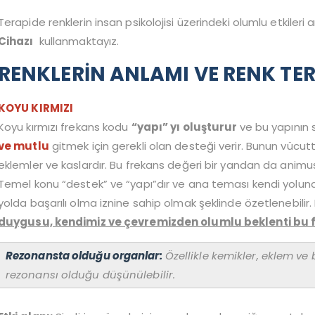
Terapide renklerin insan psikolojisi üzerindeki olumlu etkiler
Cihazı
kullanmaktayız.
RENKLERİN ANLAMI VE RENK TER
KOYU KIRMIZI
Koyu kırmızı frekans kodu
“yapı” yı oluşturur
ve bu yapının 
ve mutlu
gitmek için gerekli olan desteği verir. Bunun vücuttak
eklemler ve kaslardır. Bu frekans değeri bir yandan da animus ya
Temel konu “destek” ve “yapı”dır ve ana teması kendi yolun
yolda başarılı olma iznine sahip olmak şeklinde özetlenebilir. Er
duygusu, kendimiz ve çevremizden olumlu beklenti bu 
Rezonansta olduğu organlar:
Özellikle kemikler, eklem ve
rezonansı olduğu düşünülebilir.