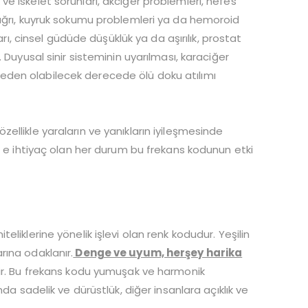
e iskelet sorunları, akciğer problemleri, nefes
 ağrı, kuyruk sokumu problemleri ya da hemoroid
arı, cinsel güdüde düşüklük ya da aşırılık, prostat
 Duyusal sinir sisteminin uyarılması, karaciğer
ya neden olabilecek derecede ölü doku atılımı
e özellikle yaraların ve yanıkların iyileşmesinde
” e ihtiyaç olan her durum bu frekans kodunun etki
liklerine yönelik işlevi olan renk kodudur. Yeşilin
rına odaklanır.
Denge ve uyum, herşey harika
idir. Bu frekans kodu yumuşak ve harmonik
da sadelik ve dürüstlük, diğer insanlara açıklık ve