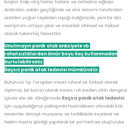
başlar. Kalp atış hızınız hızlanır ve nefesiniz sığlaşır.
Ardından, saldırı geçtiğinde ve sinir sistemi tarafından
üretilen yoğun tepkiden aşağı indiğinizde, yeni bir dizi
semptom ortaya çıkar ve insanları zihinsel ve fiziksel
olarak tükenmiş hissettirir.
Unutmayın panik atak anksiyete vb.
rahatsızlıklardan ömür boyu ilaç kullanmadan
kurtulabilirsiniz.
İlaçsız panik atak tedavisi mümkündür.
Bütüncül Tıp Terapileri insanı ruhsal ve fiziksel olarak
ayırmaz, bir bütün olarak insanı; ruh beden zihin dengesi
içinde ele alır. Kliniğimizde
ilaçsız panik atak tedavisi
için uyguladığımız yaklaşımla hastalıkların altındaki kök
nedenler detaylı muayene ve tetkliklerle incelenir ve
hekim hasta işbirliği yapılarak bir yol haritası oluşturulur.