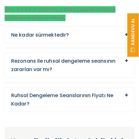
Örn; sık sık el yıkama, evden çıkarken kapıyı
defalarca kontrol etme.
RANDEVU AL
Ne kadar sürmektedir?
Rezonans ile ruhsal dengeleme seansının
zararları var mı?
Ruhsal Dengeleme Seanslarının Fiyatı Ne
Kadar?