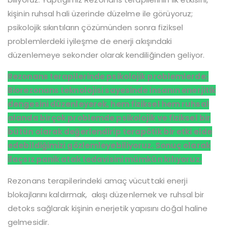
kişinin ruhsal hali üzerinde düzelme ile görüyoruz;
psikolojik sıkıntıların çözümünden sonra fiziksel
problemlerdeki iyileşme de enerji akışındaki
düzenlemeye sekonder olarak kendiliğinden geliyor.
Rezonans terapilerinde psikolojik problemlerde;
Biorezonans teknolojisi sayesinde insanın enerjitik
dengesini düzenleyerek, hem fiziksel hem ruhsal
alanda birçok problemde psikolojik ve fiziksel bir
bütün olarak değerlendirip terapötik bir etki elde
edebildiğimizi gözlemleyebiliyoruz. Sonuç olarak
ilaçsız panik atak tedavisini mümkün kılıyoruz.
Rezonans terapilerindeki amaç vücuttaki enerji
blokajlarını kaldırmak, akışı düzenlemek ve ruhsal bir
detoks sağlarak kişinin enerjetik yapısını doğal haline
gelmesidir.