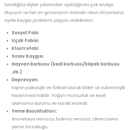
Sevdiğiniz kişiler yanınızdan ayrıldığında çok endişe
duyuyor ve her an gözünüzün önünde olsun istiyorsanız
ayrılık kaygısı problemi yaşıyor olabilirsiniz.
Sosyal Fobi
Uçak Fobisi
Klostrofobi
Sınav Kaygısı
Hayvan korkusu (kedi korkusu/köpek korkusu
,vb.)
Depresyon:
Kişinin psikolojik ve fiziksel olarak bitkin ve tükenmişlik
hissetmesi halidir. Yoğun mutsuzluk ve keyif
alamama durumu ile karakterizedir.
Yeme Bozuklukları:
Anoreksiya nervoza, bulimia nervoza, tıkınırcasına
yeme bozukluğu.