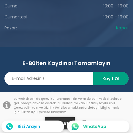
Cuma:
10:00 - 19:00
Cumartesi:
10:00 - 19:00
Pazar:
Kapalı
E-Bülten Kaydınızı Tamamlayın
Kayıt Ol
Bu web sitesinde çerez kullanımına izin vermektedir. Web sitesinde
gezinmeye devam ederek, bu kullanımı kabul etmiş sayılırsınız.
Çerez politikası ve Gizlilik Politikası hakkında detaylı bilgi almak
için lütfen ilgili yerlere tıklayınız.
KABUL ET
Copyright © 2021 | Tasarım Ve Yazılım
Essente Bilişim
Bizi Arayın
WhatsApp