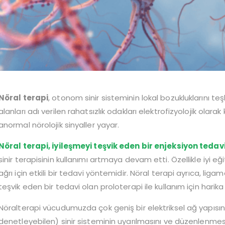
Nöral terapi
, otonom sinir sisteminin lokal bozukluklarını teş
alanları adı verilen rahatsızlık odakları elektrofizyolojik olara
anormal nörolojik sinyaller yayar.
Nöral terapi, iyileşmeyi teşvik eden bir enjeksiyon tedavi
sinir terapisinin kullanımı artmaya devam etti. Özellikle iyi eğ
ağrı için etkili bir tedavi yöntemidir. Nöral terapi ayrıca, liga
teşvik eden bir tedavi olan proloterapi ile kullanım için hari
Nöralterapi vücudumuzda çok geniş bir elektriksel ağ yapısı
denetleyebilen) sinir sisteminin uyarılmasını ve düzenlenmesin