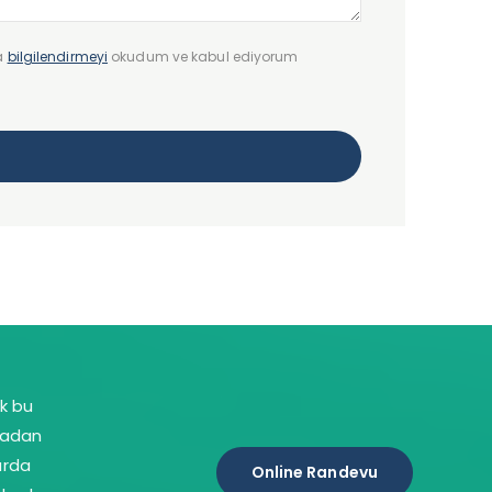
da
bilgilendirmeyi
okudum ve kabul ediyorum
ok bu
rtadan
arda
Online Randevu