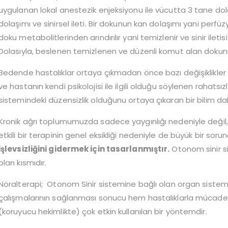
uygulanan lokal anestezik enjeksiyonu ile vücutta 3 tane dol
dolaşımı ve sinirsel ileti. Bir dokunun kan dolaşımı yani perfü
doku metabolitlerinden arındırılır yani temizlenir ve sinir ilet
Dolasıyla, beslenen temizlenen ve düzenli komut alan dokunun
Bedende hastalıklar ortaya çıkmadan önce bazı değişiklikler
ve hastanın kendi psikolojisi ile ilgili olduğu söylenen rahatsız
sistemindeki düzensizlik olduğunu ortaya çıkaran bir bilim dalı
Kronik ağrı toplumumuzda sadece yaygınlığı nedeniyle değil,
etkili bir terapinin genel eksikliği nedeniyle de büyük bir sorun
işlevsizliğini gidermek için tasarlanmıştır.
Otonom sinir s
olan kısmıdır.
Nöralterapi; Otonom Sinir sistemine bağlı olan organ sisteml
çalışmalarının sağlanması sonucu hem hastalıklarla mücade
(koruyucu hekimlikte) çok etkin kullanılan bir yöntemdir.