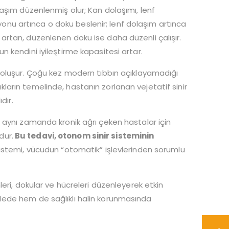
aşım düzenlenmiş olur; Kan dolaşımı, lenf
zyonu artınca o doku beslenir; lenf dolaşım artınca
isi artan, düzenlenen doku ise daha düzenli çalışır.
 kendini iyileştirme kapasitesi artar.
 oluşur. Çoğu kez modern tıbbın açıklayamadığı
lıkların temelinde, hastanın zorlanan vejetatif sinir
dır.
 aynı zamanda kronik ağrı çeken hastalar için
dur.
Bu tedavi, otonom sinir sisteminin
istemi, vücudun “otomatik” işlevlerinden sorumlu
eri, dokular ve hücreleri düzenleyerek etkin
lede hem de sağlıklı halin korunmasında