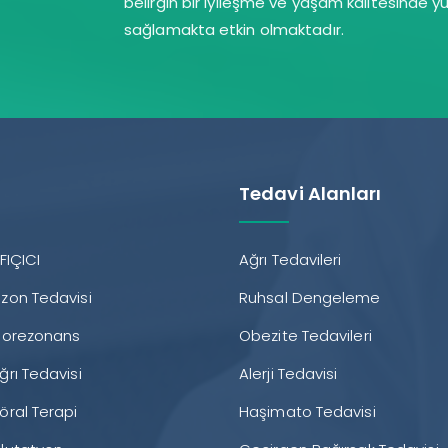
belirgin bir iyileşme ve yaşam kalitesinde 
sağlamakta etkin olmaktadır.
Tedavi Alanları
FIÇICI
Ağrı Tedavileri
Ozon Tedavisi
Ruhsal Dengeleme
Biorezonans
Obezite Tedavileri
ğrı Tedavisi
Alerji Tedavisi
öral Terapi
Haşimato Tedavisi