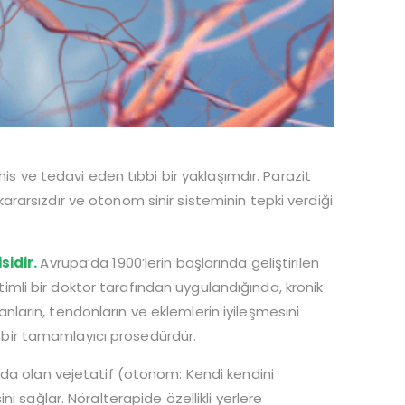
his ve tedavi eden tıbbi bir yaklaşımdır. Parazit
k kararsızdır ve otonom sinir sisteminin tepki verdiği
sidir.
Avrupa’da 1900’lerin başlarında geliştirilen
itimli bir doktor tarafından uygulandığında, kronik
manların, tendonların ve eklemlerin iyileşmesini
ka bir tamamlayıcı prosedürdür.
nda olan vejetatif (otonom: Kendi kendini
i sağlar. Nöralterapide özellikli yerlere