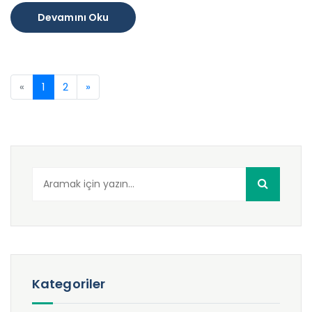
Devamını Oku
«
1
2
»
Arama
:
Kategoriler