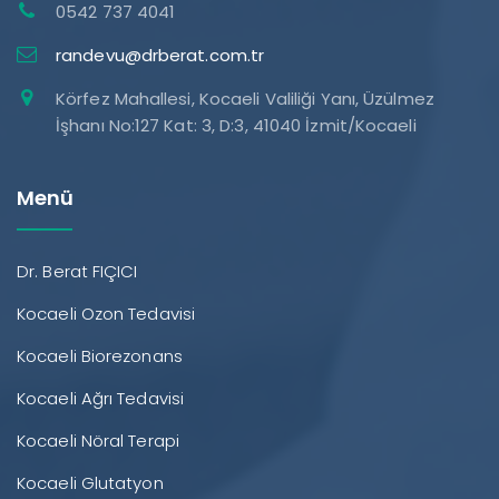
0542 737 4041
randevu@drberat.com.tr
Körfez Mahallesi, Kocaeli Valiliği Yanı, Üzülmez
İşhanı No:127 Kat: 3, D:3, 41040 İzmit/Kocaeli
Menü
Dr. Berat FIÇICI
Kocaeli Ozon Tedavisi
Kocaeli Biorezonans
Kocaeli Ağrı Tedavisi
Kocaeli Nöral Terapi
Kocaeli Glutatyon